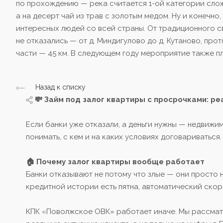
по прохождению — река считается 1-ой категории сложн
а на десерт чай из трав с золотым медом. Ну и конечно
интересных людей со всей страны. От традиционного с
не отказались — от д. Миндигулово до д. Кутаново, про
части — 45 км. В следующем году мероприятие также п
Назад к списку
💸 Займ под залог квартиры с просрочками: реа
Если банки уже отказали, а деньги нужны — недвиж
понимать, с кем и на каких условиях договариваться.
🏠 Почему залог квартиры вообще работает
Банки отказывают не потому что злые — они просто 
кредитной истории есть пятна, автоматический скори
КПК «Поволжское ОВК» работает иначе. Мы рассмат