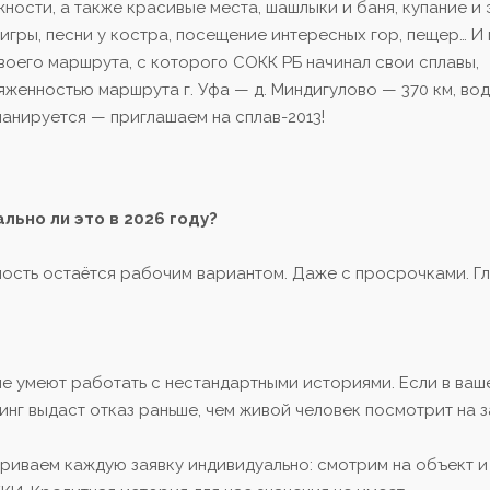
ости, а также красивые места, шашлыки и баня, купание и 
, игры, песни у костра, посещение интересных гор, пещер… И
воего маршрута, с которого СОКК РБ начинал свои сплавы,
тяженностью маршрута г. Уфа — д. Миндигулово — 370 км, во
ланируется — приглашаем на сплав-2013!
льно ли это в 2026 году?
имость остаётся рабочим вариантом. Даже с просрочками. Г
не умеют работать с нестандартными историями. Если в ваш
нг выдаст отказ раньше, чем живой человек посмотрит на з
риваем каждую заявку индивидуально: смотрим на объект и