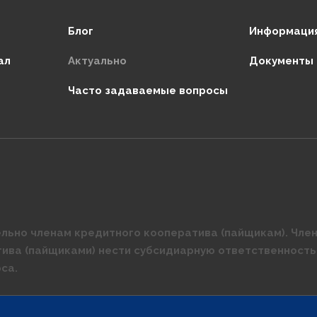
Блог
Информация
ал
Актуально
Документы
Часто задаваемые вопросы
льно членам кредитного кооператива (пайщикам). Член
тива (пайщиками) нести субсидиарную ответственность
са.