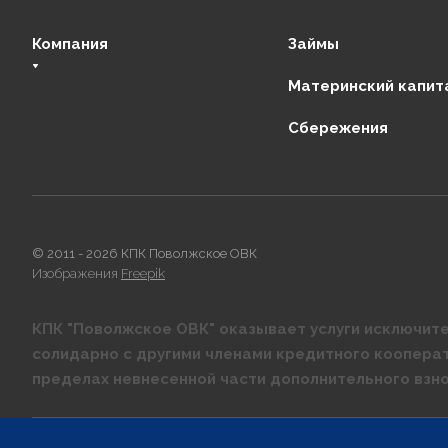
Компания
Займы
Материнский капит
О нас
Сбережения
Финансовая стабильность
Регулирующие органы
Отзывы
Партнеры
Контакты
© 2011 - 2026 КПК Поволжское ОВК
Изображения
Freepik
КПК "Поволжское ОВК" оказывает услуги исключите
солидарно с другими членами кредитного коопера
пределах невнесенной части дополнительного взно