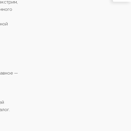
экстрим,
 много
дной
лавное —
ей
алог.