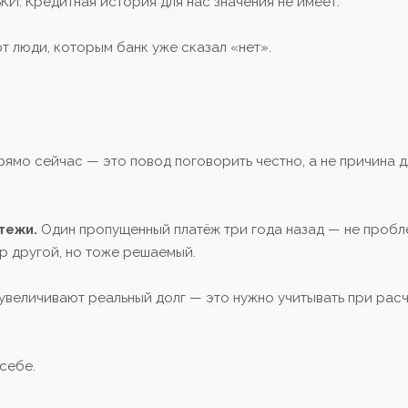
БКИ. Кредитная история для нас значения не имеет.
т люди, которым банк уже сказал «нет».
ямо сейчас — это повод поговорить честно, а не причина д
тежи.
Один пропущенный платёж три года назад — не пробл
р другой, но тоже решаемый.
увеличивают реальный долг — это нужно учитывать при рас
себе.