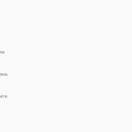
ля
ема.
чёте