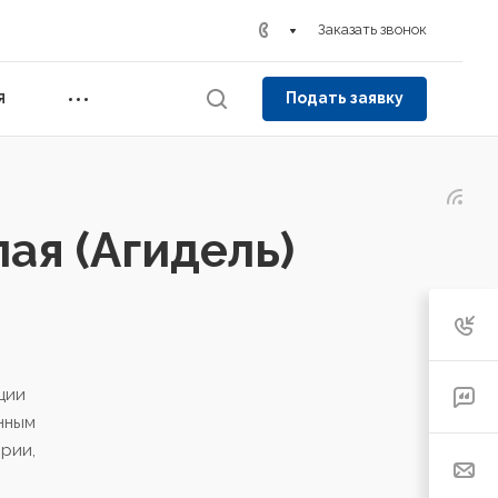
Заказать звонок
Подать заявку
Я
ая (Агидель)
ции
нным
рии,