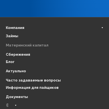
Компания
Займы
О нас
Финансовая стабильность
Материнский капитал
Регулирующие органы
Сбережения
Отзывы
Блог
Партнеры
Контакты
Актуально
Часто задаваемые вопросы
Информация для пайщиков
Документы