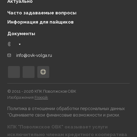
Контакты
Актуально
Часто задаваемые вопросы
Информация для пайщиков
Документы
info@ovk-volga.ru
© 2011 - 2026 КПК Поволжское ОВК
Изображения
Freepik
Политика в отношении обработки персональных данных
*Оцениваете свои финансовые возможности и риски.
КПК "Поволжское ОВК" оказывает услуги
исключительно членам кредитного кооператива