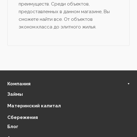
преимуществ. Среди объектов,
предоставленных в данном магазине, Вы
сможете найти все. От объектов
эконом.класса до элитного жилья.
Компания
Займы
О нас
Финансовая стабильность
Материнский капитал
Регулирующие органы
Сбережения
Отзывы
Блог
Партнеры